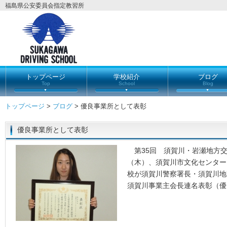
福島県公安委員会指定教習所
トップページ
学校紹介
ブログ
Top
School
Blog
トップページ
>
ブログ
> 優良事業所として表彰
優良事業所として表彰
第35回 須賀川・岩瀬地方交通
（木）、須賀川市文化センター
校が須賀川警察署長・須賀川地
須賀川事業主会長連名表彰（優