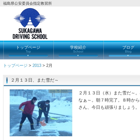
福島県公安委員会指定教習所
トップページ
学校紹介
ブログ
Top
School
Blog
トップページ
>
2013
> 2月
２月１３日、また雪だ～
２月１３日（水）また雪だ～。
なぁ～。朝７時完了。８時から
さん、今日も頑張りましょう。